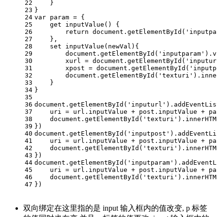
22
    }
23
}
24
var
 param = {
25
get
 inputValue() { 
26
return
document
.getElementById(
'inputpa
27
    },
28
set
 inputValue(newVal){     
29
document
.getElementById(
'inputparam'
).v
30
        xurl = 
document
.getElementById(
'inputur
31
        xpost = 
document
.getElementById(
'inputp
32
document
.getElementById(
'texturi'
).inne
33
    }
34
}
35
36
document
.getElementById(
'inputurl'
).addEventLis
37
    uri = url.inputValue + post.inputValue + pa
38
document
.getElementById(
'texturi'
).innerHTM
39
})
40
document
.getElementById(
'inputpost'
).addEventLi
41
    uri = url.inputValue + post.inputValue + pa
42
document
.getElementById(
'texturi'
).innerHTM
43
})
44
document
.getElementById(
'inputparam'
).addEventL
45
    uri = url.inputValue + post.inputValue + pa
46
document
.getElementById(
'texturi'
).innerHTM
47
})
双向绑定在这里指的是 input 输入框内的值改变, p 标签