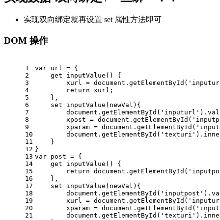
实现双向绑定就再设置 set 属性方法即可
DOM 操作
1
var
 url = {
2
get
 inputValue() { 
3
        xurl = 
document
.getElementById(
'inputur
4
return
 xurl;
5
    },
6
set
 inputValue(newVal){     
7
document
.getElementById(
'inputurl'
).val
8
        xpost = 
document
.getElementById(
'inputp
9
        xparam = 
document
.getElementById(
'input
10
document
.getElementById(
'texturi'
).inne
11
    }
12
}
13
var
 post = {
14
get
 inputValue() { 
15
return
document
.getElementById(
'inputpo
16
    },
17
set
 inputValue(newVal){     
18
document
.getElementById(
'inputpost'
).va
19
        xurl = 
document
.getElementById(
'inputur
20
        xparam = 
document
.getElementById(
'input
21
document
.getElementById(
'texturi'
).inne