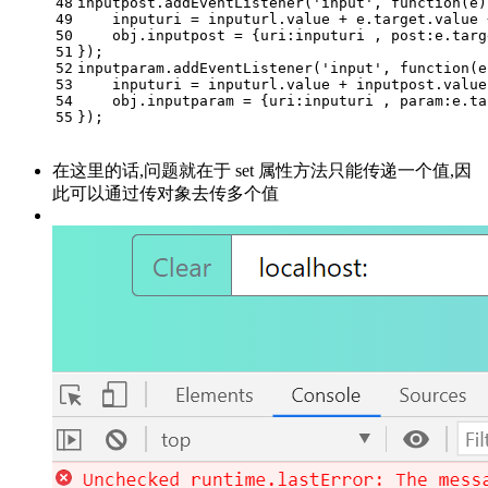
48
inputpost.addEventListener(
'input'
, 
function
(
e
)
49
    inputuri = inputurl.value + e.target.value 
50
    obj.inputpost = {
uri
:inputuri , 
post
:e.targ
51
});
52
inputparam.addEventListener(
'input'
, 
function
(
e
53
    inputuri = inputurl.value + inputpost.value
54
    obj.inputparam = {
uri
:inputuri , 
param
:e.ta
55
});
在这里的话,问题就在于 set 属性方法只能传递一个值,因
此可以通过传对象去传多个值