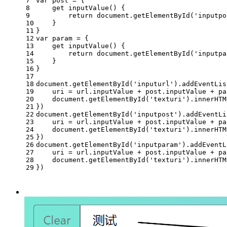
7
var
 post = {
8
get
 inputValue() { 
9
return
document
.getElementById(
'inputpo
10
    }
11
}
12
var
 param = {
13
get
 inputValue() { 
14
return
document
.getElementById(
'inputpa
15
    }
16
}
17
18
document
.getElementById(
'inputurl'
).addEventLis
19
    uri = url.inputValue + post.inputValue + pa
20
document
.getElementById(
'texturi'
).innerHTM
21
})
22
document
.getElementById(
'inputpost'
).addEventLi
23
    uri = url.inputValue + post.inputValue + pa
24
document
.getElementById(
'texturi'
).innerHTM
25
})
26
document
.getElementById(
'inputparam'
).addEventL
27
    uri = url.inputValue + post.inputValue + pa
28
document
.getElementById(
'texturi'
).innerHTM
29
})