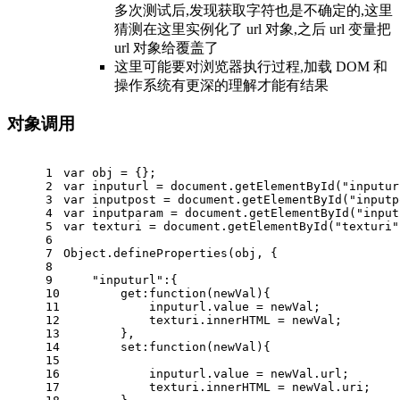
多次测试后,发现获取字符也是不确定的,这里
猜测在这里实例化了 url 对象,之后 url 变量把
url 对象给覆盖了
这里可能要对浏览器执行过程,加载 DOM 和
操作系统有更深的理解才能有结果
对象调用
1
var
 obj = {};
2
var
 inputurl = 
document
.getElementById(
"inputur
3
var
 inputpost = 
document
.getElementById(
"inputp
4
var
 inputparam = 
document
.getElementById(
"input
5
var
 texturi = 
document
.getElementById(
"texturi"
6
7
Object
.defineProperties(obj, {
8
9
"inputurl"
:{
10
get
:function(newVal){
11
            inputurl.value = newVal;
12
            texturi.innerHTML = newVal;
13
        },
14
set
:function(newVal){
15
16
            inputurl.value = newVal.url;
17
            texturi.innerHTML = newVal.uri;