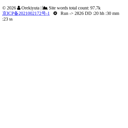
©
2026
Orekiyuta
|
Site words total count:
97.7k
京ICP备2021002172号-1
Run -> 2826 DD :20 hh :30 mm
:24 ss