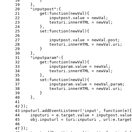
18
        }
19
    },
20
"inputpost"
:{
21
get
:function(newVal){
22
            inputpost.value = newVal;
23
            texturi.innerHTML = newVal;
24
        },
25
set
:function(newVal){
26
27
            inputpost.value = newVal.post;
28
            texturi.innerHTML = newVal.uri;
29
        }
30
    },
31
"inputparam"
:{
32
get
:function(newVal){
33
            inputparam.value = newVal;
34
            texturi.innerHTML = newVal;
35
        },
36
set
:function(newVal){
37
            inputparam.value = newVal.param;
38
            texturi.innerHTML = newVal.uri;
39
        }
40
    },
41
42
});
43
inputurl.addEventListener(
'input'
, 
function
(
e
)
{
44
    inputuri = e.target.value + inputpost.value
45
    obj.inputurl = {
uri
:inputuri , 
url
:e.target
46
47
});