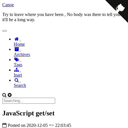
Canoe
Try to leave where you have been , No body was there to tell you
it'll be a long way.
Home
Archives
Tags
Inari
Search
JavaScript get/set
Posted on
2020-12-05 => 22:03:45